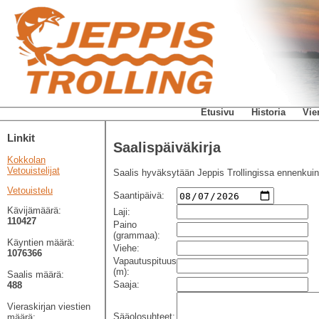
Etusivu
Historia
Vie
Linkit
Saalispäiväkirja
Kokkolan
Vetouistelijat
Saalis hyväksytään Jeppis Trollingissa ennenkuin
Vetouistelu
Saantipäivä
:
Kävijämäärä:
Laji
:
110427
Paino
(grammaa)
:
Käyntien määrä:
Viehe
:
1076366
Vapautuspituus
(m)
:
Saalis määrä:
Saaja
:
488
Vieraskirjan viestien
Sääolosuhteet
:
määrä: