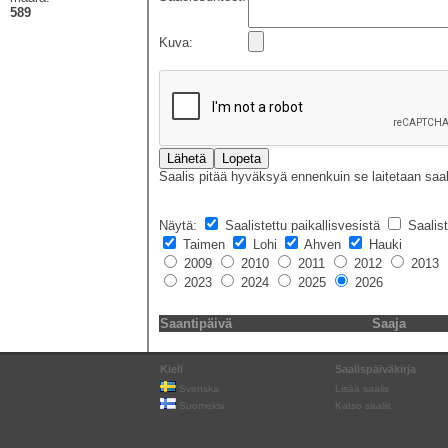
589
Kuva
:
Saalis pitää hyväksyä ennenkuin se laitetaan saal
Näytä:
Saalistettu paikallisvesistä
Saalist
Taimen
Lohi
Ahven
Hauki
2009
2010
2011
2012
2013
2023
2024
2025
2026
Saantipäivä
Saaja
Kieli
Saalispäiväkirja
Svenska
Lisää saalis
Suomeksi
Katso saaliit