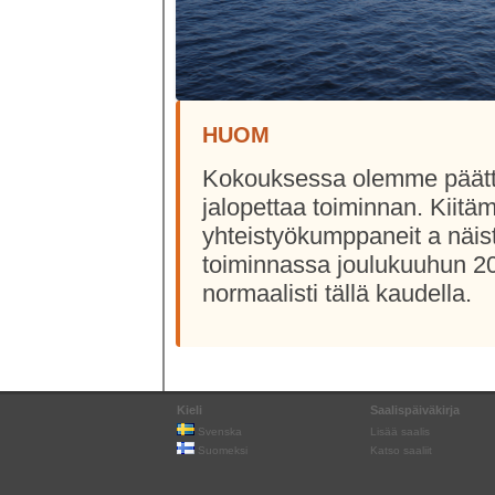
HUOM
Kokouksessa olemme päätt
jalopettaa toiminnan. Kiitä
yhteistyökumppaneit a näis
toiminnassa joulukuuhun 202
normaalisti tällä kaudella.
Kieli
Saalispäiväkirja
Svenska
Lisää saalis
Suomeksi
Katso saaliit