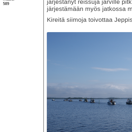
järjestänyt reissuja järville pi
589
järjestämään myös jatkossa mik
Kireitä siimoja toivottaa Jeppis