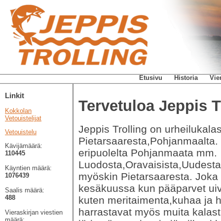
Etusivu
Historia
Vie
Linkit
Tervetuloa Jeppis Tr
Kokkolan
Vetouistelijat
Jeppis Trolling on urheilukala
Vetouistelu
Pietarsaaresta,Pohjanmaalta.
Kävijämäärä:
eripuolelta Pohjanmaata mm.
110445
Luodosta,Oravaisista,Uudestak
Käyntien määrä:
myöskin Pietarsaaresta. Joka 
1076439
kesäkuussa kun pääparvet uiva
Saalis määrä:
488
kuten meritaimenta,kuhaa ja
harrastavat myös muita kalas
Vieraskirjan viestien
määrä: