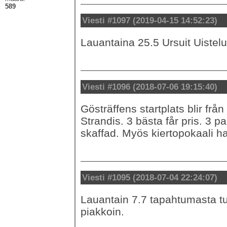
589
Viesti #1097 (2019-04-15 14:52:23)
Lauantaina 25.5 Ursuit Uistel
Viesti #1096 (2018-07-06 19:15:40)
Gösträffens startplats blir frå
Strandis. 3 bästa får pris. 3 
skaffad. Myös kiertopokaali ha
Viesti #1095 (2018-07-04 22:24:07)
Lauantain 7.7 tapahtumasta tu
piakkoin.