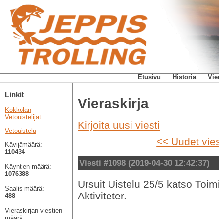
Etusivu
Historia
Vie
Linkit
Vieraskirja
Kokkolan
Vetouistelijat
Kirjoita uusi viesti
Vetouistelu
<< Uudet vies
Kävijämäärä:
110434
Viesti #1098 (2019-04-30 12:42:37)
Käyntien määrä:
1076388
Ursuit Uistelu 25/5 katso Toimi
Saalis määrä:
Aktiviteter.
488
Vieraskirjan viestien
määrä: