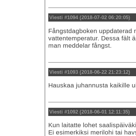
Viesti #1094 (2018-07-02 06:20:05)
Fångstdagboken uppdaterad m
vattentemperatur. Dessa fält är 
man meddelar fångst.
Viesti #1093 (2018-06-22 21:23:12)
Hauskaa juhannusta kaikille uis
Viesti #1092 (2018-06-01 12:11:35)
Kun laitatte lohet saalispäiväki
Ei esimerkiksi merilohi tai havs