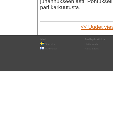
juhannukseen asti. Pontuksella
pari karkuutusta.
<< Uudet vies
Kieli
Saalispäiväkirja
Svenska
Lisää saalis
Suomeksi
Katso saaliit