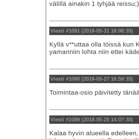
välillä ainakin 1 tyhjää reissu;)
Viesti #1091 (2018-05-31 16:06:35)
Kyllä v**uttaa olla töissä kun 
yamariniin lohta niin ettei käde
Viesti #1090 (2018-05-27 16:59:35)
Toimintaa-osio päivitetty tänää
Viesti #1089 (2018-05-25 14:07:30)
Kalaa hyvin alueella edelleen, 