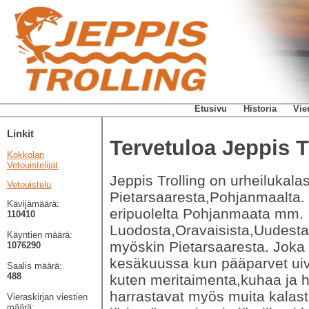
Etusivu
Historia
Vie
Linkit
Tervetuloa Jeppis Tr
Kokkolan
Vetouistelijat
Jeppis Trolling on urheilukala
Vetouistelu
Pietarsaaresta,Pohjanmaalta.
Kävijämäärä:
eripuolelta Pohjanmaata mm.
110410
Luodosta,Oravaisista,Uudestak
Käyntien määrä:
myöskin Pietarsaaresta. Joka 
1076290
kesäkuussa kun pääparvet uiva
Saalis määrä:
488
kuten meritaimenta,kuhaa ja
harrastavat myös muita kalas
Vieraskirjan viestien
määrä: