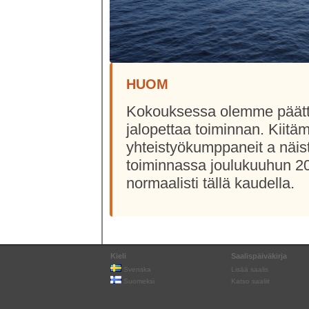
HUOM
Kokouksessa olemme päätt
jalopettaa toiminnan. Kiitä
yhteistyökumppaneit a näis
toiminnassa joulukuuhun 202
normaalisti tällä kaudella.
Kieli
Saalispäiväkirja
Svenska
Lisää saalis
Suomeksi
Katso saaliit