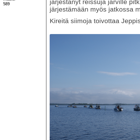
järjestänyt reissuja järville pi
589
järjestämään myös jatkossa mik
Kireitä siimoja toivottaa Jeppis