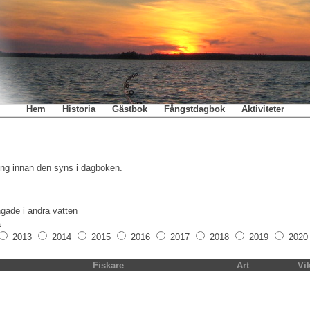
Hem
Historia
Gästbok
Fångstdagbok
Aktiviteter
ing innan den syns i dagboken.
ngade i andra vatten
a
2013
2014
2015
2016
2017
2018
2019
2020
Fiskare
Art
Vi