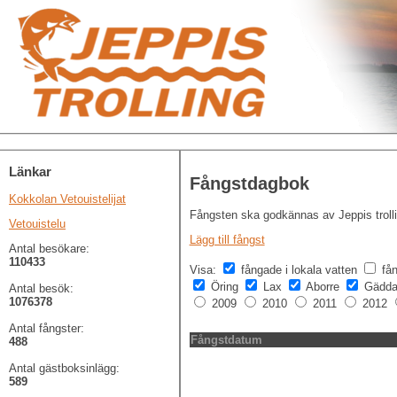
Länkar
Fångstdagbok
Kokkolan Vetouistelijat
Fångsten ska godkännas av Jeppis troll
Vetouistelu
Lägg till fångst
Antal besökare:
110433
Visa:
fångade i lokala vatten
få
Öring
Lax
Aborre
Gädd
Antal besök:
1076378
2009
2010
2011
2012
Antal fångster:
Fångstdatum
488
Antal gästboksinlägg:
589